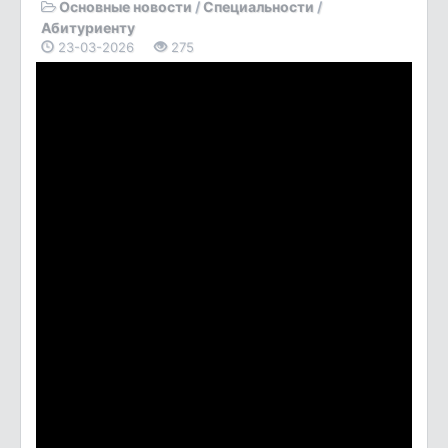
Основные новости
/
Специальности
/
Абитуриенту
23-03-2026
275